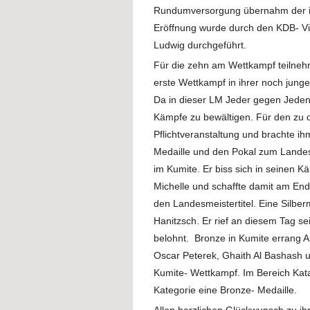
Rundumversorgung übernahm der in
Eröffnung wurde durch den KDB- Vi
Ludwig durchgeführt.
Für die zehn am Wettkampf teilneh
erste Wettkampf in ihrer noch jung
Da in dieser LM Jeder gegen Jeden 
Kämpfe zu bewältigen. Für den zu 
Pflichtveranstaltung und brachte ihm
Medaille und den Pokal zum Landes
im Kumite. Er biss sich in seinen K
Michelle und schaffte damit am Ende
den Landesmeistertitel. Eine Silber
Hanitzsch. Er rief an diesem Tag s
belohnt. Bronze in Kumite errang Al
Oscar Peterek, Ghaith Al Bashash u
Kumite- Wettkampf. Im Bereich Kata
Kategorie eine Bronze- Medaille.
Allen herzlichen Glückwunsch zu ihr