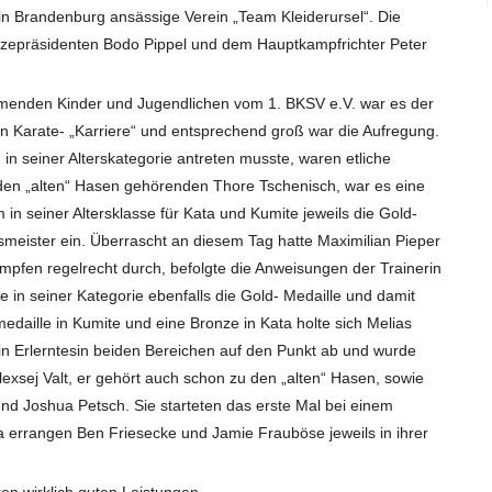
 Brandenburg ansässige Verein „Team Kleiderursel“. Die
zepräsidenten Bodo Pippel und dem Hauptkampfrichter Peter
menden Kinder und Jugendlichen vom 1. BKSV e.V. war es der
en Karate- „Karriere“ und entsprechend groß war die Aufregung.
in seiner Alterskategorie antreten musste, waren etliche
den „alten“ Hasen gehörenden Thore Tschenisch, war es eine
 in seiner Altersklasse für Kata und Kumite jeweils die Gold-
meister ein. Überrascht an diesem Tag hatte Maximilian Pieper
ämpfen regelrecht durch, befolgte die Anweisungen der Trainerin
 in seiner Kategorie ebenfalls die Gold- Medaille und damit
medaille in Kumite und eine Bronze in Kata holte sich Melias
ein Erlerntesin beiden Bereichen auf den Punkt ab und wurde
exsej Valt, er gehört auch schon zu den „alten“ Hasen, sowie
nd Joshua Petsch. Sie starteten das erste Mal bei einem
 errangen Ben Friesecke und Jamie Frauböse jeweils in ihrer
en wirklich guten Leistungen.