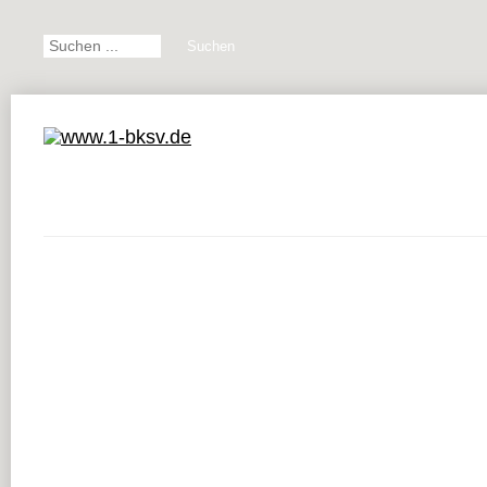
Suchen
Start
Karate
Parkinson
Training
Erfolge
D