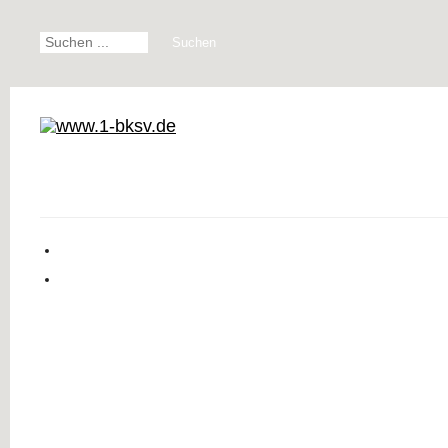
Suchen
Start
Karate
Parkinson
Training
Erfolge
D